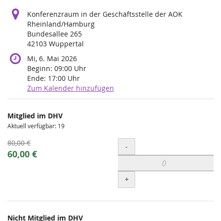
Konferenzraum in der Geschäftsstelle der AOK
Rheinland/Hamburg
Bundesallee 265
42103 Wuppertal
Mi, 6. Mai 2026
Beginn:
09:00
Uhr
Ende:
17:00
Uhr
Zum Kalender hinzufügen
Produkte
Mitglied im DHV
Unkategorisierte
Aktuell verfügbar: 19
Produkte
Ursprünglicher
80,00 €
Menge
-
Preis:
Neuer
60,00 €
Preis:
+
Nicht Mitglied im DHV