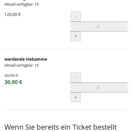
Aktuell verfügbar: 19
120,00 €
Menge
-
+
werdende Hebamme
Aktuell verfügbar: 19
Ursprünglicher
40,00 €
Menge
-
Preis:
Neuer
30,00 €
Preis:
+
Wenn Sie bereits ein Ticket bestellt